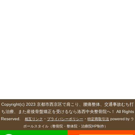
Copyright(c) 2023 京都市西京区で肩こり、腰痛整体、交通事故むち打
ち治療、また産後骨盤矯正を受けるなら洛西中央整骨院へ！ All Rights
Reserved.
・
・
相互リンク
プライバシーポリシー
特定商取引法
powered by ラ
ポールスタイル（整骨院・整体院・治療院HP制作）