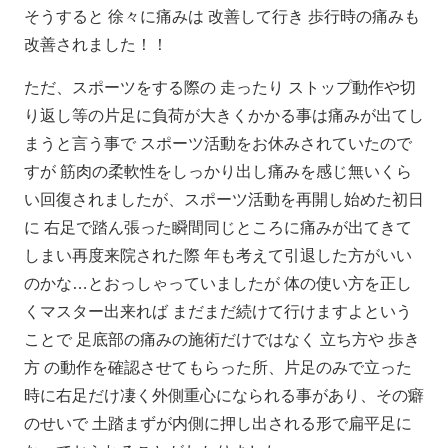
そうすると 徐々に痛みは 改善して行き 歩行時の痛みも
改善されました！！
ただ、スポーツをする際の 走ったり ストップ動作や切
り返し等の片足に負荷が大きくかかる事は痛みが出てし
まうと言う事で スポーツ活動をお休みされていたので
すが 筋肉の柔軟性をしっかり出し痛みを感じ無いくら
い回復されましたが、スポーツ活動を再開し始めた初日
に 右足で踏ん張った瞬間同じところに痛みが出てきて
しまい再度来院された際 年も考えて引退した方がいい
のかな…とおっしゃっていましたが 体の使い方を正し
くマスター出来れば まだまだ続けて行けますよという
ことで 足底部の痛みの施術だけではなく 立ち方や 歩き
方 の動作を確認させてもらった所、片足のみで立った
時に右足だけ凄く外側重心になられる事があり、その癖
のせいで 土踏まずが内側に押し出される形で扁平足に