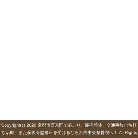
Copyright(c) 2020 京都市西京区で肩こり、腰痛整体、交通事故むち打
ち治療、また産後骨盤矯正を受けるなら洛西中央整骨院へ！ All Rights